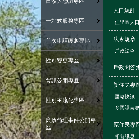
自然人憑證專區
人口統計
一站式服務專區
佳里區人
法令規章
首次申請護照專區
戶政法令
性別變更專區
戶政問答
資訊公開專區
新住民專
國籍快訊
性別主流化專區
多國語言
廉政倫理事件公開專
原住民專
區
相關訊息