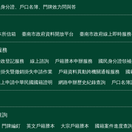
後身分證、戶口名簿、門牌效力問與答
本所信箱
臺南市政府資料開放平台
臺南市政府線上即時服務
服務
戶政登記服務
線上諮詢
戶籍謄本申辦服務
國民身分證領補
證掛失暨撤銷掛失申請作業
戶籍資料異動跨機關通報服務
國
線上申請中華民國國籍證明
網路申辦歷史紀錄查詢
戶口名簿
查詢
門牌編釘
英文戶籍謄本
大宗戶籍謄本
國籍案件進度查