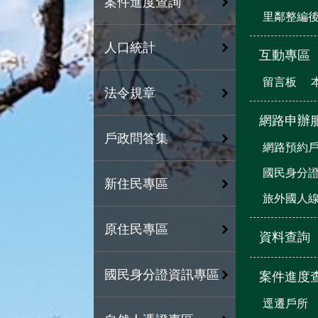
案件進度查詢
里鄰整編
人口統計
互動專區
留言板
法令規章
網路申辦
戶政問答集
網路預約
國民身分
新住民專區
旅外國人
原住民專區
資料查詢
國民身分證資訊專區
案件進度
逕遷戶所