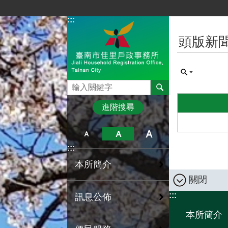
跳到主要內容區塊
:::
:::
頭版新
搜尋
進階搜尋
:::
本所簡介
關閉
:::
訊息公佈
本所簡介