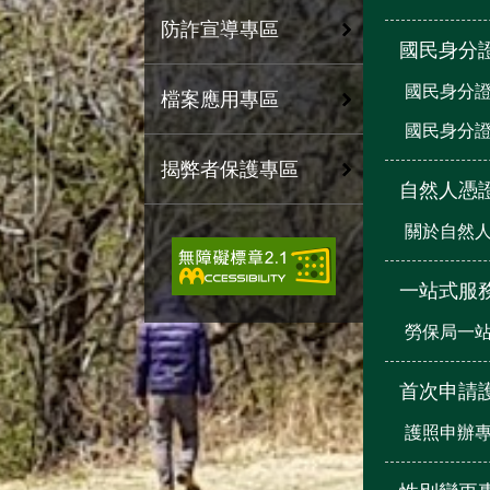
防詐宣導專區
國民身分
國民身分證
檔案應用專區
國民身分
揭弊者保護專區
自然人憑
關於自然
一站式服
勞保局一
首次申請
護照申辦