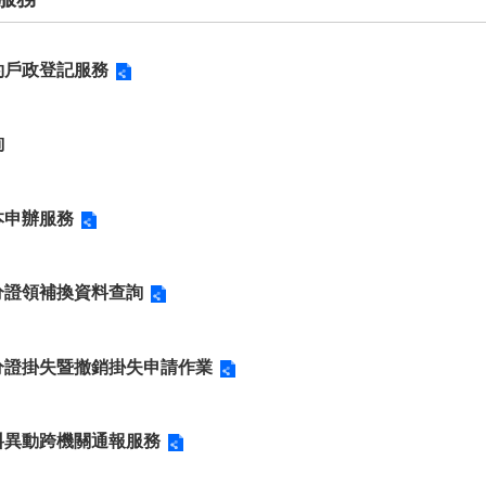
約戶政登記服務
詢
本申辦服務
分證領補換資料查詢
分證掛失暨撤銷掛失申請作業
料異動跨機關通報服務