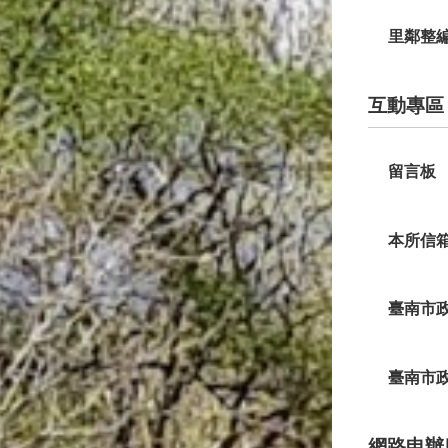
里鄰整
互動專區
留言板
本所信
臺南市
臺南市
網路申辦