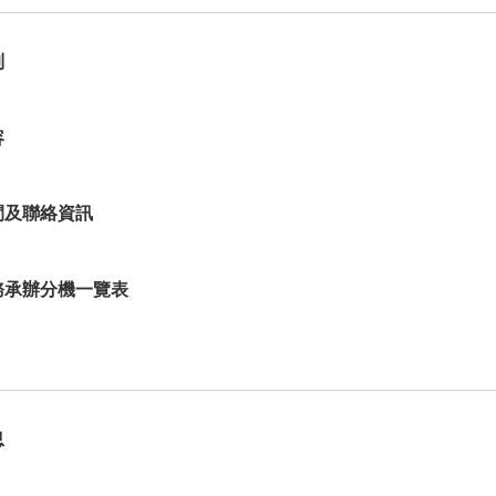
制
容
間及聯絡資訊
務承辦分機一覽表
息