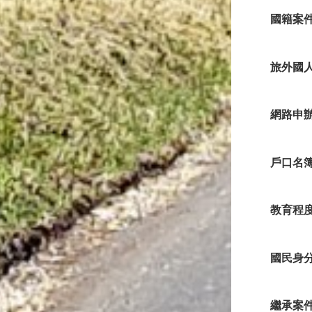
國籍案
旅外國
網路申
戶口名
教育程
國民身
繼承案