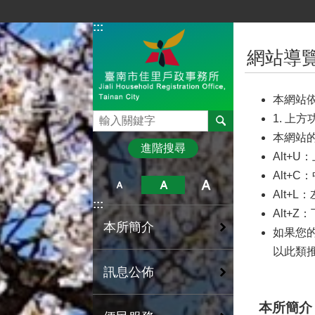
跳到主要內容區塊
:::
:::
網站導
本網站
搜尋
1. 上
本網站的
進階搜尋
Alt+
Alt+
Alt+
:::
Alt+
本所簡介
如果您的瀏
以此類
訊息公佈
本所簡介