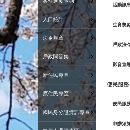
案件進度查詢
活動訊
人口統計
生育獎
法令規章
戶政法
戶政問答集
影音宣
新住民專區
便民服務
原住民專區
便民服
國民身分證資訊專區
申辦須