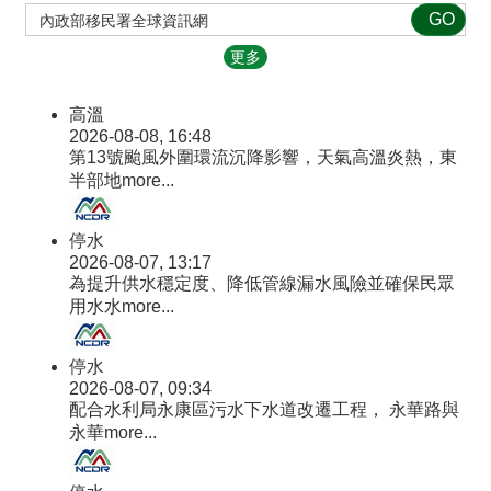
民
專
區
更多
國
高溫
民
2026-08-08, 16:48
身
第13號颱風外圍環流沉降影響，天氣高溫炎熱，東
分
半部地
more...
證
資
訊
停水
專
2026-08-07, 13:17
區
為提升供水穩定度、降低管線漏水風險並確保民眾
用水水
more...
自
然
人
停水
憑
2026-08-07, 09:34
配合水利局永康區污水下水道改遷工程， 永華路與
證
永華
more...
專
區