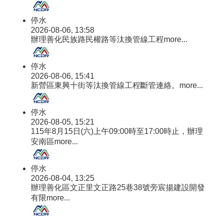
區
停水
資
2026-08-06, 13:58
訊
辦理善化民族路民權路等汰換管線工程
more...
公
開
專
停水
區
2026-08-06, 15:41
新營區東興十街等汰換管線工程斷管連絡。
more...
性
別
停水
主
2026-08-05, 15:21
流
115年8月15日(六)上午09:00時至17:00時止，辦理
化
安南區
more...
專
區
停水
廉
2026-08-04, 13:25
政
辦理善化區文正里文正路25巷38號旁宸揚建設開發
倫
有限
more...
理
事