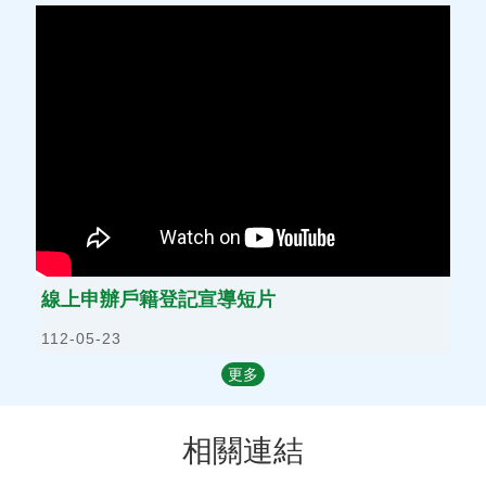
統
計
法
令
規
章
戶
政
問
答
集
線上申辦戶籍登記宣導短片
新
住
112-05-23
民
更多
專
區
相關連結
原
住