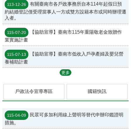
有關臺南市各戶政事務所自本114年起假日預
113-12-26
表
約結婚登記僅受理當事人一方或雙方設籍本市或同時辦理遷
單
入者。
下
載
【協助宣導】臺南市115年重陽敬老金致贈作
115-07-20
結
業實施計畫
婚
拍
【協助宣導】臺南市低收入戶孕產婦及嬰兒營
115-07-13
照
養補助計畫
專
區
更多
門
牌
戶政法令宣導專區
國籍快訊
專
區
互
民眾可多加利用線上聲明等替代申辦印鑑證明
動
115-04-09
專
措施。
區