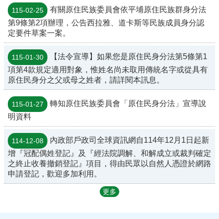
有關原住民族委員會依平埔原住民族群身分法
115-02-25
網
路
第9條第2項辦理，公告西拉雅、道卡斯等民族成員身分認
申
定要件草案一案。
辦
服
【法令宣導】如果您是原住民身分法第5條第1
115-01-30
務
項第4款規定適用對象，惟姓名尚未取用傳統名字或從具有
原住民身分之父或母之姓者，請詳閱本訊息。
資
料
查
轉知原住民族委員會「原住民身分法」宣導說
115-01-27
詢
明資料
案
內政部戶政司全球資訊網自114年12月1日起新
114-12-08
件
進
增『冠配偶姓登記』及『經法院調解、和解成立或裁判確定
度
之終止收養撤銷登記』項目，得由民眾以自然人憑證於網路
查
申請登記，歡迎多加利用。
詢
更多
人
口