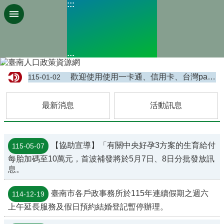
:::
搜
跳到主要內容區塊
尋
進
階
搜
:::
尋
:::
歡迎使用使用一卡通、信用卡、台灣pay(只適用綁定金融卡)及行動支付繳納戶政規費，免現金，免找零，方便又快速。
115-01-02
本
所
最新消息
活動訊息
簡
介
訊
【協助宣導】「有關中央好孕3方案的生育給付
115-05-07
息
公
每胎加碼至10萬元，首波補發將於5月7日、8日分批發放訊
佈
息。
便
臺南市各戶政事務所於115年連續假期之週六
114-12-19
民
上午延長服務及假日預約結婚登記暫停辦理。
服
務