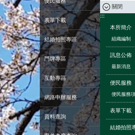
便民服務
關閉
:::
表單下載
本所簡介
組織編制
結婚拍照專區
訊息公佈
門牌專區
最新消息
互動專區
便民服務
便民服務
網路申辦服務
表單下載
資料查詢
結婚拍照