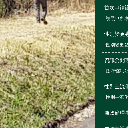
首次申請
護照申辦
性別變更
性別變更登
資訊公開
政府資訊
性別主流
性別主流
廉政倫理