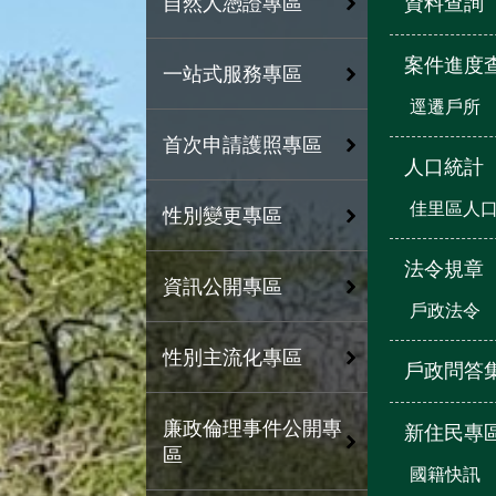
資料查詢
自然人憑證專區
案件進度
一站式服務專區
逕遷戶所
首次申請護照專區
人口統計
佳里區人
性別變更專區
法令規章
資訊公開專區
戶政法令
性別主流化專區
戶政問答
廉政倫理事件公開專
新住民專
區
國籍快訊