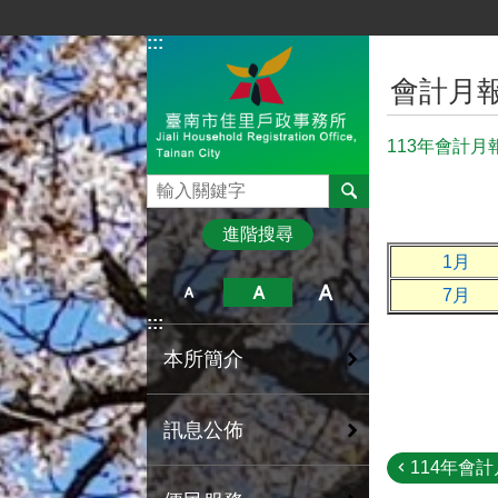
跳到主要內容區塊
:::
:::
會計月
113年會計月
搜尋
進階搜尋
1月
7月
:::
本所簡介
訊息公佈
114年會