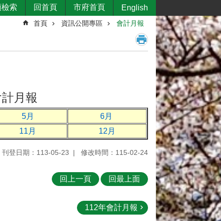
類檢索
回首頁
市府首頁
English
首頁
資訊公開專區
會計月報
會計月報
5月
6月
11月
12月
刊登日期：113-05-23
修改時間：115-02-24
回上一頁
回最上面
112年會計月報