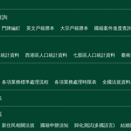
查詢
門牌編釘
英文戶籍謄本
大宗戶籍謄本
國籍案件進度查
口統計資料
西港區人口統計資料
七股區人口統計資料
臺南
各項業務標準處理流程
各項業務處理時限表
全國法規資料
集
區
新住民相關法規
國籍申辦須知
歸化測試(多國語言)
結婚