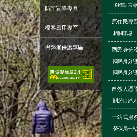
多國語言
防詐宣導專區
原住民專
檔案應用專區
相關訊息
揭弊者保護專區
國民身分
國民身分證
國民身分
自然人憑
關於自然
一站式服
勞保局一