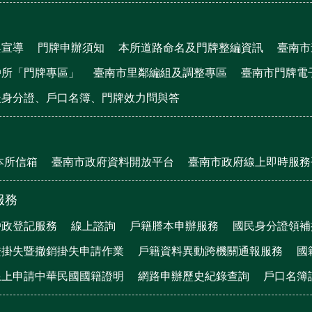
與宣導
門牌申辦須知
本所道路命名及門牌整編資訊
臺南市
戶所「門牌專區」
臺南市里鄰編組及調整專區
臺南市門牌電
後身分證、戶口名簿、門牌效力問與答
本所信箱
臺南市政府資料開放平台
臺南市政府線上即時服務
服務
戶政登記服務
線上諮詢
戶籍謄本申辦服務
國民身分證領補
證掛失暨撤銷掛失申請作業
戶籍資料異動跨機關通報服務
國
線上申請中華民國國籍證明
網路申辦歷史紀錄查詢
戶口名簿