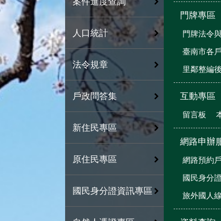
案件進度查詢
門牌專區
人口統計
門牌法令
臺南市各
法令規章
里鄰整編
互動專區
戶政問答集
留言板
新住民專區
網路申辦
原住民專區
網路預約
國民身分
國民身分證資訊專區
旅外國人